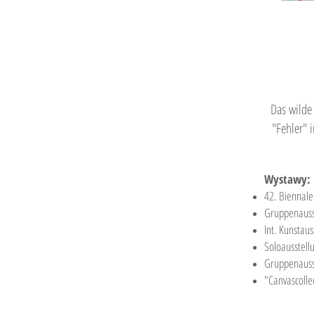
Das wilde 
"Fehler" 
Wystawy:
42. Biennale
Gruppenausst
Int. Kunstau
Soloausstellu
Gruppenauss
"Canvascolle