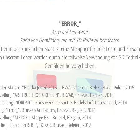
"ERROR_"
Acryl auf Leinwand.
Serie von Gemälden, die mit 3D-Brille zu betrachten.
Tier in der künstlichen Stadt ist eine Metapher für tiefe Leere und Einsam
in unserem Leben werden durch die teilweise Verwendung von 3D-Techni
Gemälden hervorgehoben.
 der Malerei "Bielska Jesień 2015", BWA Galerie in Bielsko-Biala, Polen, 2015
ellung “ART TRUC TROC & DESIGN”, BOZAR, Brüssel, Belgien, 2015​
sstellung “NORDART“, Kunstwerk Carlshütte, Büdelsdorf, Deutschland, 2014
ng “Error_”, Brussels Art Factory, Brüssel, Belgien, 2014
tellung ”MERGE”, Merge BXL, Brüssel, Belgien, 2014
ctie | Collection RTBF", BOZAR, Brüssel, Belgien, 2012